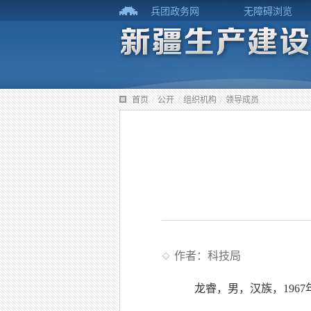
兵团政务网
无障碍浏览
首页
/
公开
/
组织机构
/
领导成员
作者：科技局
龙睿，男，汉族，196